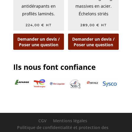
antidérapants en
massives en acier.
profilés laminés.
Échelons striés
Réalisation compacte et
antidérapants en
224,00
€
HT
289,00
€
HT
légère.
profilés laminés.
...
Demander un devis /
Demander un devis /
Poser une question
Poser une question
Ils nous font confiance
CGV
Mentions légales
Politique de confidentialité et protection des