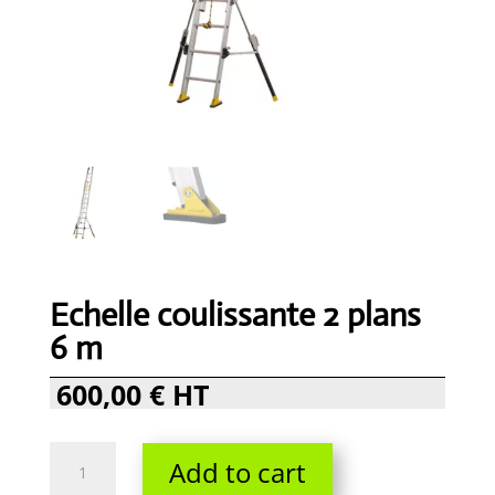
Echelle coulissante 2 plans
6 m
600,00
€
HT
Echelle
Add to cart
coulissante